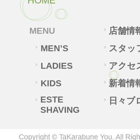
HOME
MENU
店舗情
MEN’S
スタッ
LADIES
アクセ
KIDS
新着情
ESTE
日々ブ
SHAVING
Copyright © TaKarabune You. All Rig