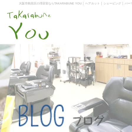
大阪市鶴見区の理容室ならTAKARABUNE YOU │ ヘアカット │ シェービング │ パー