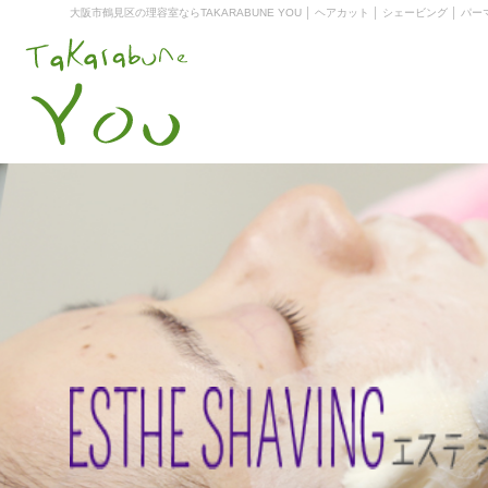
大阪市鶴見区の理容室ならTAKARABUNE YOU │ ヘアカット │ シェービング │ パー