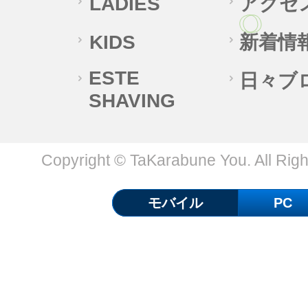
LADIES
アクセ
KIDS
新着情
ESTE
日々ブ
SHAVING
Copyright © TaKarabune You. All Rig
モバイル
PC